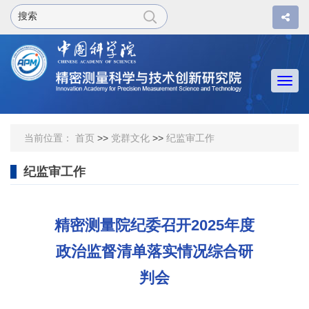
Togg
navi
当前位置：
首页
>>
党群文化
>>
纪监审工作
纪监审工作
精密测量院纪委召开2025年度
政治监督清单落实情况综合研
判会