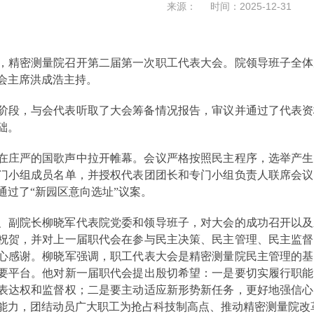
来源： 时间：2025-12-31
2日，精密测量院召开第二届第一次职工代表大会。院领导班子全
会主席洪成浩主持。
阶段，与会代表听取了大会筹备情况报告，审议并通过了代表资
础。
在庄严的国歌声中拉开帷幕。会议严格按照民主程序，选举产生
门小组成员名单，并授权代表团团长和专门小组负责人联席会议
通过了“新园区意向选址”议案。
、副院长柳晓军代表院党委和领导班子，对大会的成功召开以及
祝贺，并对上一届职代会在参与民主决策、民主管理、民主监督
心感谢。柳晓军强调，职工代表大会是精密测量院民主管理的基
要平台。他对新一届职代会提出殷切希望：一是要切实履行职能
表达权和监督权；二是要主动适应新形势新任务，更好地强信心
能力，团结动员广大职工为抢占科技制高点、推动精密测量院改