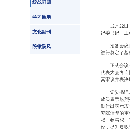
统战群团
学习园地
12月2
文化副刊
纪委书记、工
预备会议
院徽院风
进行奠定了基
正式会议
代表大会各专
真审议并表决
党委书记
成员表示热烈
勤付出表示衷
究院治理的重
权、参与权、
设，提升履职