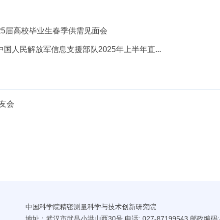
025届高校毕业生春季供需见面会
日 中国人民解放军信息支援部队2025年上半年直...
友会
中国科学院精密测量科学与技术创新研究院
地址：武汉市武昌小洪山西30号 电话: 027-87199543 邮政编码:4