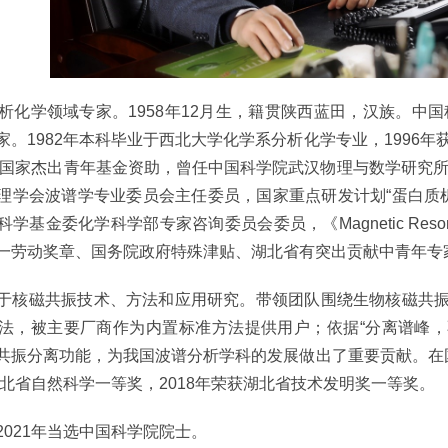
化学领域专家。1958年12月生，籍贯陕西蓝田，汉族。中
。1982年本科毕业于西北大学化学系分析化学专业，1996年获伦
年获国家杰出青年基金资助，曾任中国科学院武汉物理与数学研究
理学会波谱学专业委员会主任委员，国家重点研发计划“蛋白质
学基金委化学科学部专家咨询委员会委员，《Magnetic Resona
一劳动奖章、国务院政府特殊津贴、湖北省有突出贡献中青年专
磁共振技术、方法和应用研究。带领团队围绕生物核磁共振分
法，被主要厂商作为内置标准方法提供用户；依据“分离谱峰，
共振分离功能，为我国波谱分析学科的发展做出了重要贡献。在国
获湖北省自然科学一等奖，2018年荣获湖北省技术发明奖一等奖。
21年当选中国科学院院士。