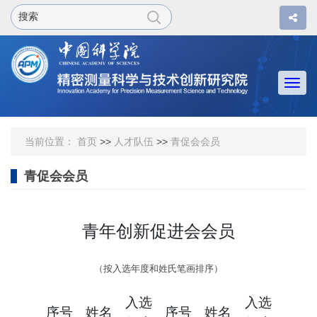
Togg
navi
当前位置：
首页
>>
人才队伍
>>
青促会会员
青促会会员
青年创新促进会会员
（
按入选年度和姓氏笔画排序
）
入选
入选
序号
姓名
序号
姓名