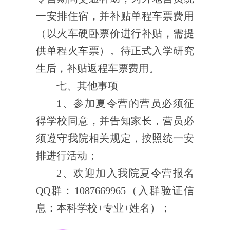
一安排住宿，并补贴单程车票费用
（以火车硬卧票价进行补贴，需提
供单程火车票）。待正式入学研究
生后，补贴返程车票费用。
七、
其他事项
1
、参加
夏
令营的
营员
必须征
得学校同意，并告知家长，营
员必
须遵守我院相关规定，按照统一安
排进行活动；
2
、欢迎加入我
院夏令营报名
QQ
群：
1087669965
（入群验证信
息：本科学校
+
专业
+
姓名）
；