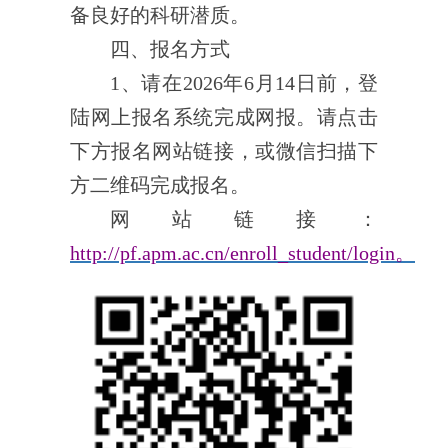
备良好
的
科研潜质
。
四、报名方式
1
、
请在
202
6
年
6
月
14
日
前，
登
陆网上报名系统完成网
报。请点击
下方报名网站链接，或微信扫描下
方二维码完成报名。
网站链接：
http://pf.apm.ac.cn/enroll_student/login
。