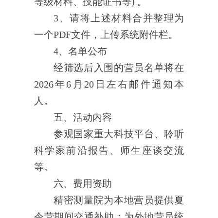
等级材料
、
技能证书
等
)
。
3
、请将上述材料合并整理为
一个
PDF
文件，上传系统附件栏。
4
、
名单公布
经筛选后
入围
的营员名单将
在
202
6
年
6
月
20
日左右邮件
通知本
人。
五、活动内容
参观
国家重大科技平台
、聆听
科学家前沿报告、师生座谈交流
等。
六、费用资助
精密测量院为本地营员提供夏
令营期间交通补助；为外地营员统