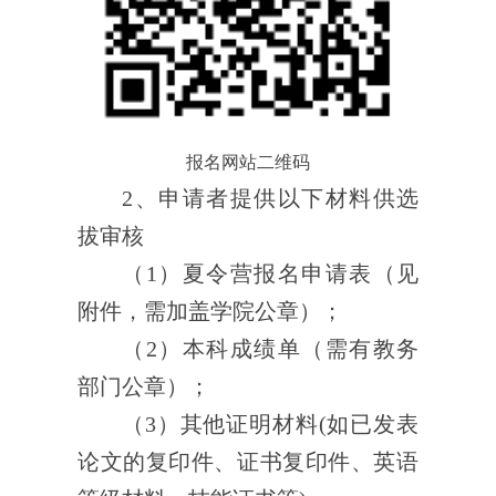
报名网站二维码
2
、申请者提供以下材料供选
拔审核
（
1
）
夏
令营报名申请表（见
附件
，需加盖学院公章
）；
（
2
）本科成绩单（需
有
教务
部门
公章）；
（
3
）其他证明材料
(
如已发表
论文的复印件、
证书
复印件、英语