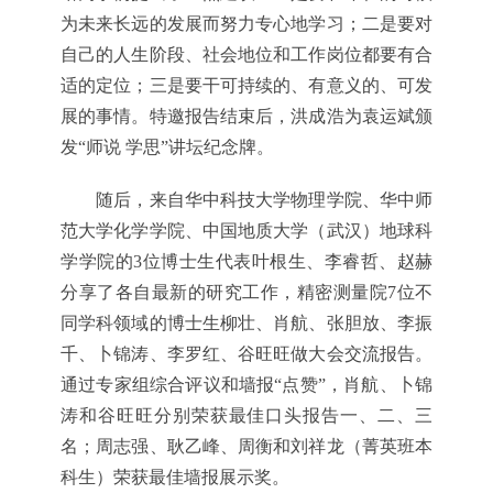
为未来长远的发展而努力专心地学习；二是要对
自己的人生阶段、社会地位和工作岗位都要有合
适的定位；三是要干可持续的、有意义的、可发
展的事情。特邀报告结束后，洪成浩为袁运斌颁
发“师说 学思”讲坛纪念牌。
随后，来自华中科技大学物理学院、华中师
范大学化学学院、中国地质大学（武汉）地球科
学学院的3位博士生代表叶根生、李睿哲、赵赫
分享了各自最新的研究工作，精密测量院7位不
同学科领域的博士生柳壮、肖航、张胆放、李振
千、卜锦涛、李罗红、谷旺旺做大会交流报告。
通过专家组综合评议和墙报“点赞”，肖航、卜锦
涛和谷旺旺分别荣获最佳口头报告一、二、三
名；周志强、耿乙峰、周衡和刘祥龙（菁英班本
科生）荣获最佳墙报展示奖。