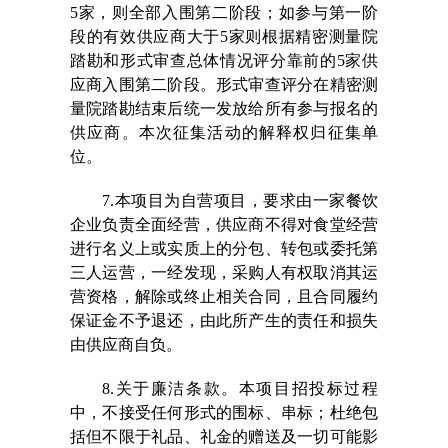
5家，则全部入围第二阶段；如参与第一阶
段的有效供应商大于5家则根据精密测量院
踏勘和形式审查总体情况评分靠前的5家供
应商入围第二阶段。形式审查评分在精密测
量院踏勘结束后统一发放给所有参与报名的
供应商。本次征集活动的解释权归征集单
位。
7.本项目为自营项目，要求由一家餐饮
企业负责全面经营，供应商不得对食堂经营
进行名义上或实质上的分包、转包或委托第
三人运营，一经发现，采购人有权
取消其运
营资格，解除或终止相关合同，且合同履约
保证金不予退还
，由此所产生的责任和损失
由供应商自负。
8.关于廉洁条款。本项目招投标过程
中，不接受任何形式的围标、串标；杜绝包
括但不限于礼品、礼金的赠送及一切可能影