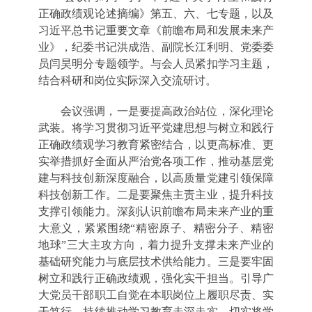
正确政绩观论述摘编》第五、六、七专题，以及
习近平总书记重要文章《前瞻布局和发展未来产
业》，纪委书记洪成浩、副院长江利明、党委委
员闫昊明分专题领学。与会人员紧扣学习主题，
结合科研和岗位实际深入交流研讨。
会议强调，一是要提高政治站位，深化理论
武装。将学习贯彻习近平党建思想与树立和践行
正确政绩观学习教育紧密结合，以更高标准、更
实举措抓好全面从严治党各项工作，推动基层党
建与科技创新深度融合，以高质量党建引领保障
科技创新工作。二是要聚焦主责主业，提升科技
支撑引领能力。深刻认识前瞻布局未来产业的重
大意义，紧紧围绕“精密原子、精密分子、精密
地球”三大主攻方向，着力提升支撑未来产业的
基础研究能力与底层技术供给能力。三是要牢固
树立和践行正确政绩观，强化实干担当。引导广
大党员干部职工自觉在本职岗位上履职尽责、实
干笃行，持续推动学习教育走深走实，切实将学