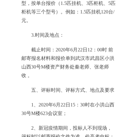
型，按单台报价（
1.5
匹挂机、
3
匹柜机、
5
匹
柜机等三个型号）。例如：
1.5
匹挂机
120
台
/
元。
3.
时间及地点：
截止时间：
2020
年
6
月
22
日
12
：
00
时
前
邮寄报名材料和报价单到武汉市武昌区小洪
山西
30
号
M
楼资产财务处秦老师、张老师
收
。
五、评标时间、评标方式、地点及要求
1
、
2020
年
6
月
22
日
15
：
30
时在小洪山西
30
号
M
楼
623
会议室；
2
、新冠疫情期间，投标人不到现场，
评标时以邮寄报价文件为准，价高者中标；