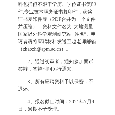
料包括但不限于学历、学位证书复印
件
,
专业技术职务证书复印件，
获奖
证书复印件等（
PDF
合并为一个文件
并压缩），资料文件名为
“
大地测量
国家野外科学观测研究站
+
姓名
”
。申
请者请将应聘材料发送至赵老师邮箱
（
zhaozh@apm.ac.cn
）。
2
、通过初审者，通知参加面试
答辩，答辩时间另行通知。
3
、所有应聘资料予以保密，不
退还。
4
、报名截止时间：
2021
年
7
月
9
日，逾期不予受理。