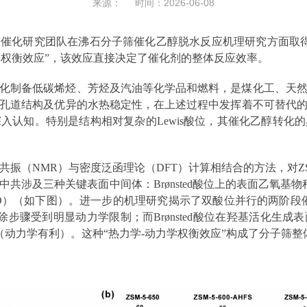
来源： 时间：2026-06-08
化研究团队在沸石分子筛催化乙醇脱水反应机理研究方面取得新进
力学权衡效应”，该效应直接决定了催化剂的整体反应效率。
化制备低碳烯烃、芳烃及汽油等化学品和燃料，是煤化工、天
孔道结构及优异的水热稳定性，在上述过程中发挥着不可替代
入认知。特别是结构相对复杂的Lewis酸位，其催化乙醇转化
振（NMR）与密度泛函理论（DFT）计算相结合的方法，对Z
涉及三种关键表面中间体：Brønsted酸位上的表面乙氧基物种（S
TEO）（如下图）。进一步的机理研究揭示了双酸位并行的两阶段催
除步骤受到明显动力学限制；而Brønsted酸位在羟基活化生
（动力学有利）。这种“热力学-动力学权衡效应”构成了分子筛