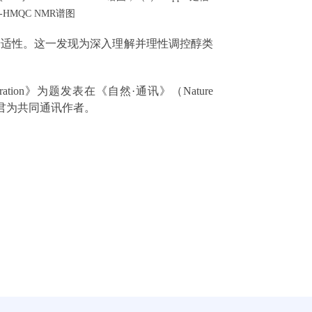
-D-HMQC NMR谱图
普适性。这一发现为深入理解并理性调控醇类
alcohol dehydration》为题发表在《自然·通讯》（Nature
徐君为共同通讯作者。