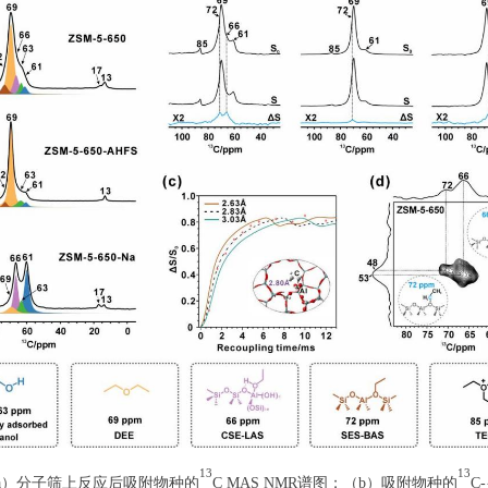
13
13
a）分子筛上反应后吸附物种的
C MAS NMR谱图；（b）吸附物种的
C-