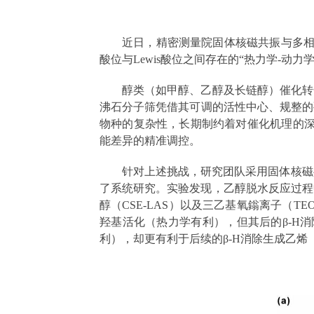
近日，精密测量院固体核磁共振与多相催
酸位与Lewis酸位之间存在的“热力学-动
醇类（如甲醇、乙醇及长链醇）催化转
沸石分子筛凭借其可调的活性中心、规整的
物种的复杂性，长期制约着对催化机理的深
能差异的精准调控。
针对上述挑战，研究团队采用固体核磁共
了系统研究。实验发现，乙醇脱水反应过程中共
醇（CSE-LAS）以及三乙基氧鎓离子（
羟基活化（热力学有利），但其后的β-H消
利），却更有利于后续的β-H消除生成乙烯