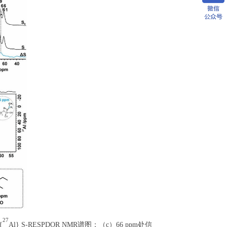
27
{
Al} S-RESPDOR NMR谱图；（c）66 ppm处信