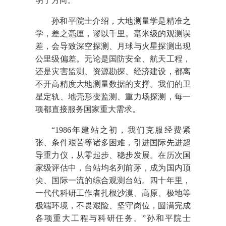
明了方向。
孙和平院士介绍，大地测量学是精准之
学，差之毫厘，谬以千里。毫米级的观测误
差，会导致深空探测、月球与火星探测出现
公里级偏差。无论是
国防
安全、航天工程，
还是灾害监测、资源勘探、经济建设，都离
不开高精度大地测量数据的支撑。我们的卫
星定轨、地壳形变监测、重力场探测，每一
项都直接服务国家重大需求。
“1986年建站之初，我们克服经费紧
张、条件艰苦等诸多困难，引进国际先进超
导重力仪，从零起步、稳步发展。在历次国
家级评估中，台站均名列前茅，成为国内顶
尖、国际一流的综合观测台站。四十年里，
一代代科研工作者扎根沙漠、高原、极地等
极端环境，不畏艰险、坚守岗位，圆满完成
各项重大工程与科研任务。”孙和平院士