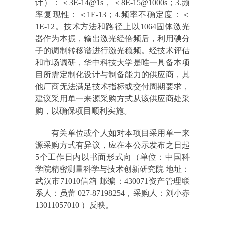
计）：＜3E-14@1s，＜8E-15@1000s；3.频
率复现性：＜1E-13；4.频率不确定度：＜
1E-12。技术方法和路径上以1064固体激光
器作为本振，输出激光经倍频后，利用碘分
子的调制转移谱进行激光稳频。经技术评估
和市场调研，华中科技大学是唯一具备本项
目所需定制化设计与制备能力的供应商，其
他厂商无法满足技术指标或交付周期要求，
建议采用单一来源采购方式从该供应商处采
购，以确保项目顺利实施。
有关单位或个人如对本项目采用单一来
源采购方式有异议，应在本公示发布之日起
5个工作日内以书面形式向（单位：中国科
学院精密测量科学与技术创新研究院 地址：
武汉市71010信箱 邮编：430071资产管理联
系人：员蕾 027-87198254，采购人：刘小赤
13011057010 ）反映。