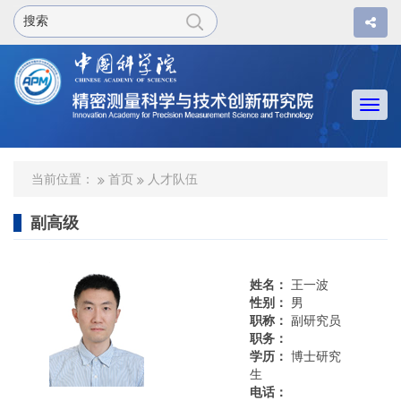
Togg
navi
当前位置：
首页
人才队伍
副高级
姓名：
王一波
性别：
男
职称：
副研究员
职务：
学历：
博士研究
生
电话：