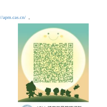
://apm.cas.cn/
。