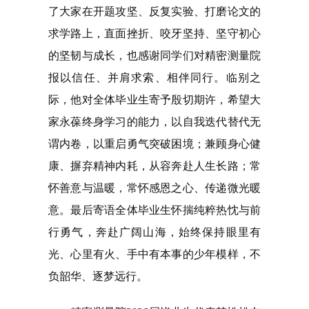
了大家在开题攻坚、反复实验、打磨论文的
求学路上，直面挫折、咬牙坚持、坚守初心
的坚韧与成长，也感谢同学们对精密测量院
报以信任、并肩求索、相伴同行。临别之
际，他对全体毕业生寄予殷切期许，希望大
家永葆终身学习的能力，以自我迭代替代无
谓内卷，以重启勇气突破困境；兼顾身心健
康、摒弃精神内耗，从容奔赴人生长路；常
怀善意与温暖，常怀感恩之心、传递微光暖
意。最后寄语全体毕业生怀揣纯粹热忱与前
行勇气，奔赴广阔山海，始终保持眼里有
光、心里有火、手中有本事的少年模样，不
负韶华、逐梦远行。