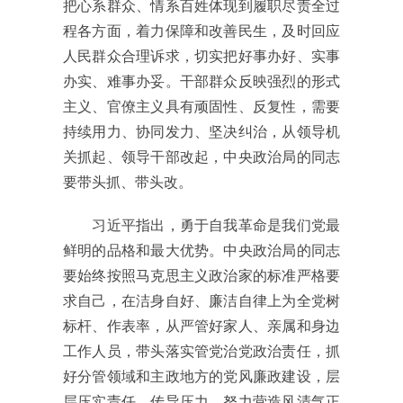
把心系群众、情系百姓体现到履职尽责全过
程各方面，着力保障和改善民生，及时回应
人民群众合理诉求，切实把好事办好、实事
办实、难事办妥。干部群众反映强烈的形式
主义、官僚主义具有顽固性、反复性，需要
持续用力、协同发力、坚决纠治，从领导机
关抓起、领导干部改起，中央政治局的同志
要带头抓、带头改。
习近平指出，勇于自我革命是我们党最
鲜明的品格和最大优势。中央政治局的同志
要始终按照马克思主义政治家的标准严格要
求自己，在洁身自好、廉洁自律上为全党树
标杆、作表率，从严管好家人、亲属和身边
工作人员，带头落实管党治党政治责任，抓
好分管领域和主政地方的党风廉政建设，层
层压实责任、传导压力，努力营造风清气正