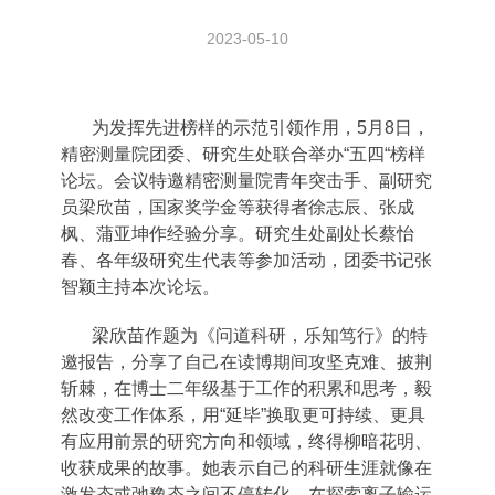
2023-05-10
为发挥先进榜样的示范引领作用，
5
月
8
日，
精密测量院团委、研究生处联合举办
“
五四
“
榜样
论坛。会议特邀精密测量院青年突击手、副研究
员梁欣苗，国家奖学金等获得者徐志辰、张成
枫、蒲亚坤作经验分享。研究生处副处长蔡怡
春、各年级研究生代表等参加活动，团委书记张
智颖主持本次论坛。
梁欣苗作题为《问道科研，乐知笃行》的特
邀报告，分享了自己在读博期间攻坚克难、披荆
斩棘，在博士二年级基于工作的积累和思考，毅
然改变工作体系，用“延毕”换取更可持续、更具
有应用前景的研究方向和领域，终得柳暗花明、
收获成果的故事。她表示自己的科研生涯就像在
激发态或弛豫态之间不停转化、在探索离子输运