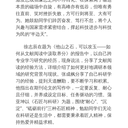
本质的磁场中自旋，有高峰亦有低谷，但唯有勇
往直前、笑对挫折失败，方可行则将至、大有可
为。她鼓励同学们踔厉奋发、笃行不怠，将个人
兴趣与国家需求紧密结合，撑起科技进步与科技
为民的“半边天”。
徐志辰在题为《他山之石，可以攻玉
——
如
何从文献阅读中汲取养分》的报告中，以自己跨
专业学习研究的经历，现身说法，分享了文献阅
读的经验方法，详细介绍了如何更好地调研本领
域的研究背景与现状。张成枫分享了自己科研学
习的经验，提到天道酬勤，要不断学习和积累。
他指出在期刊论文的写作中，一定要反复、耐心
且仔细，并养成设定目标、任务驱动的习惯。蒲
亚坤以《石匠与科研》为题，围绕“耐心”、“沉
淀”、“砥砺前行”三种石匠精神，勉励同学们无论
在科研还是生活中，都需要秉承着匠人精神，保
持热爱并精益求精。