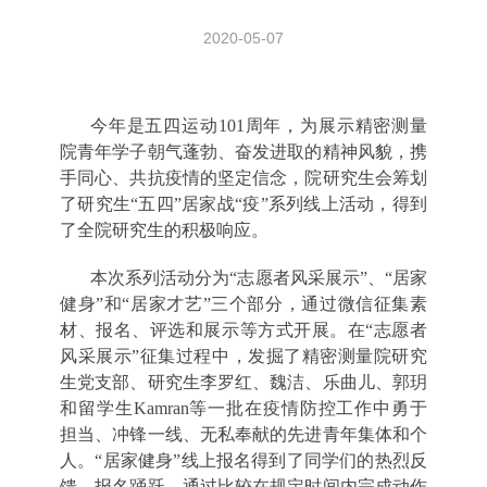
2020-05-07
今年是五四运动
101
周年，为展示精密测量
院青年学子朝气蓬勃、奋发进取的精神风貌，携
手同心、共抗疫情的坚定信念，院研究生会筹划
了研究生“五四”居家战“疫”系列线上活动，得到
了全院研究生的积极响应。
本次系列活动分为“志愿者风采展示”、“居家
健身”和“居家才艺”三个部分，通过微信征集素
材、报名、评选和展示等方式开展。在“志愿者
风采展示”征集过程中，发掘了精密测量院研究
生党支部、研究生李罗红、魏洁、乐曲儿、郭玥
和留学生
Kamran
等一批在疫情防控工作中勇于
担当、冲锋一线、无私奉献的先进青年集体和个
人。“居家健身”线上报名得到了同学们的热烈反
馈，报名踊跃，通过比较在规定时间内完成动作