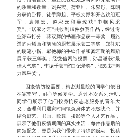
的质量和数量，刘兴宏、蒲亚坤、朱紫彤、陈朗
分获俯卧撑、徒手蹲起、平板支撑和开合跳组冠
军，袁佩宏、赵彩云和吴琼获“巾帼风采
奖”。“居家才艺”共收到
19
件参赛作品，经过专
业评审打分，蒋双辉的书画作品获一等奖，屈路
遥的丙烯画和胡涵的厨艺展示获二等奖，郑礼斌
的硬笔小楷、郝艳梅的手绘作品和龚艺璇的舞蹈
展示获三等奖；经微信网络投票，孙昌潇获“最
佳人气奖”，李振千获“窗口记录奖”，谭欢获“魅
力风采奖”。
因疫情防控需要，精密测量院的同学们依旧
在家坚守，耐心等候复学。通过本次系列活动
,
同学们展示了他们投身抗疫志愿服务的青年大
义，合理利用居家时间锻炼身体的积极状态，并
结合厨艺、书画、歌舞、摄影等个人才艺作品，
展示了他们疫情期间的真实生活，每件作品后的
简短配文，更是为我们带来了特殊的感动。投稿