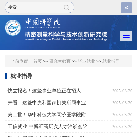
Togg
navi
当前位置：
首页
>>
研究生教育
>>
毕业就业
>>
就业指导
就业指导
快去报名！这些事业单位正在招人
2025-03-20
来看！这些中央和国家机关所属事业单位招聘中
2025-03-20
第二批！华中科技大学同济医学院附属协和医院招聘启事
2025-03-20
工信就业-中博汇高层次人才洽谈会“2025年度春季”巡回招聘会-武汉博士专场
2025-03-20