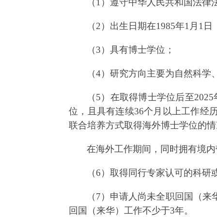
（
1
）遵守中华人民共和国法律
（
2
）出生日期在
198
5
年
1
月
1
日
（
3
）具有博士学位；
（
4
）研究方向主要为自然科学
（
5
）在取得博士学位后至
202
5
位，且具有连续
36
个月以上工作经
联合培养方式取得海外博士学位的情
在海外工作期间，同时拥有境内
（
6
）取得同行专家认可的科研
（
7
）申请人尚未全职回国（来
回国（来华）工作不少于
3
年。