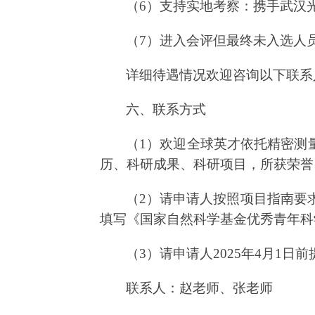
（
6
）支持实地考察：携手武汉
（
7）进入会评但最终未入选人
详细待遇情况欢迎咨询以下联系
六、联系方式
（
1
）欢迎全球英才依托精密测
历、科研成果、科研项目，所获荣誉
（
2
）请申请人按照项目指南要
填写《国家自然科学基金优秀青年科
（
3
）请申请人
202
5
年
4
月
1日前
联系人：赵老师、张老师