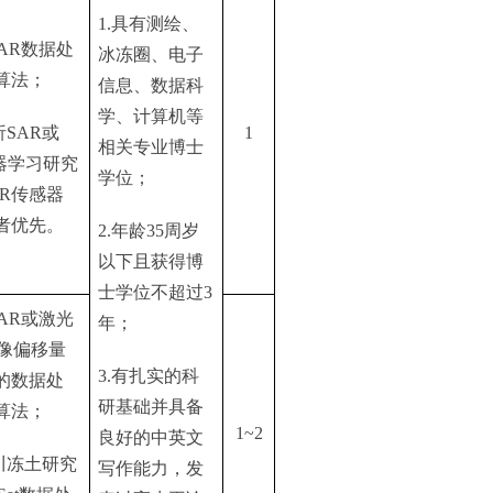
1.
具有测绘、
SAR
数据处
冰冻圈、电子
算法；
信息、数据科
学、计算机等
析
SAR
或
1
相关专业博士
器学习研究
学位；
R
传感器
者优先。
2.
年龄
35
周岁
以下且获得博
士学位不超过
3
SAR
或激光
年；
像偏移量
3.
有扎实的科
的数据处
研基础并具备
算法；
1~2
良好的中英文
川冻土研究
写作能力，发