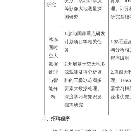
变形、活动层厚度
背景、
Ice
研究
等影像大地测量探
理、计算
测研究
研究基础
1.
参与国家重点研发
冰冻
计划项目等相关任
1.
熟悉遥
圈时
务
与分析相
空大
程序编制
数据
2.
开展基于空天地多
处理
源观测及再分析资
2.
遥感大
与智
料的三极冰冻圈多
理、
Tenso
能分
要素大数据处理、
器学习框
析
深度学习与知识发
验者优先
掘等研究
二、招聘程序