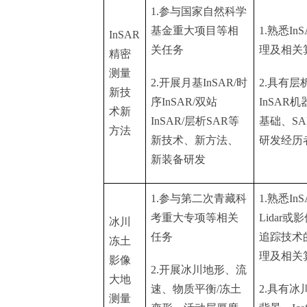
1.
参与国家自然科学
基金重大项目等相
1.
熟悉
In
InSAR
关任务
理及相关
精密
测量
2.
开展月基
InSAR/
时
2.
具有层
新技
序
InSAR/
双站
InSAR
机
术新
InSAR/
层析
SAR
等
基础、
SA
方法
新技术、新方法、
研发经历
新装备研发
1.
参与第二次青藏科
1.
熟悉
In
考重大专项等相关
Lidar
或影
冰川
任务
追踪技术
冻土
理及相关
影像
2.
开展冰川地形、流
大地
速、物质平衡
/
冻土
2.
具有冰
测量