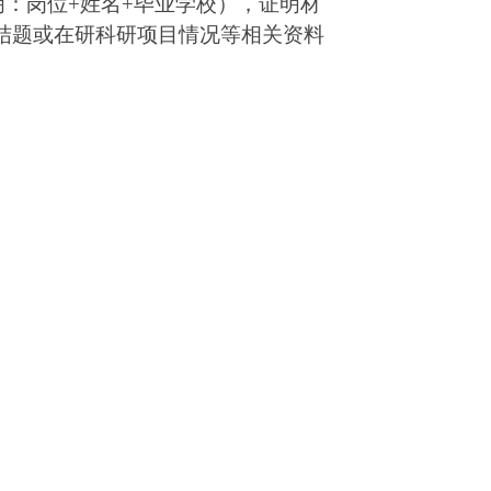
明：岗位
+
姓名
+
毕业学校），证明材
结题或在研科研项目情况等相关资料