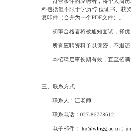
符合条件的应聘者，将个人简历
料包括但不限于学历
/
学位证书、获
复印件（合并为一个
PDF
文件）。
初审合格者将被通知面试，择优
所有应聘资料予以保密，不退还
本招聘启事长期有效，直至招满
三、联系方式
联系人：江老师
联系电话：
027-86778612
电子邮件：
jlm@whigg.ac.cn
；ji