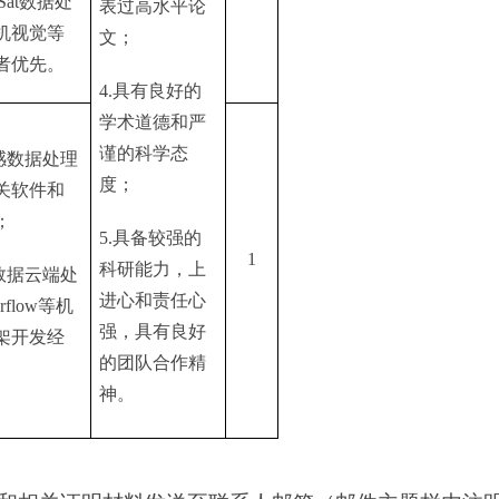
Sat
数据处
表过高水平论
机视觉等
文；
者优先。
4.
具有良好的
学术道德和严
谨的科学态
感数据处理
度；
关软件和
；
5.
具备较强的
1
科研能力，上
数据云端处
进心和责任心
rflow
等机
强，具有良好
架开发经
的团队合作精
。
神。