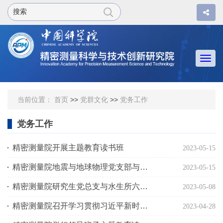
Togg
navi
当前位置：
首页
>>
党群文化
>>
党务工作
党务工作
精密测量院开展主题教育读书班
2023-05-15
精密测量院地震与地球物理党支部与管理第二、三党支部开展联学共建主题党日活动
2023-05-15
精密测量院研究生党总支与水生所六中心第二党支部联合开展主题党日活动
2023-05-08
精密测量院召开学习贯彻习近平新时代中国特色社会主义思想主题教育部署推进会
2023-04-28