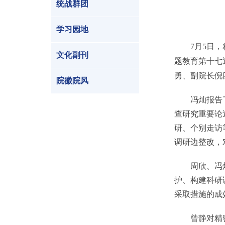
统战群团
学习园地
7月5日
文化副刊
题教育第十七
勇、副院长倪
院徽院风
冯灿报告了精
查研究重要论
研、个别走访
调研边整改，
周欣、冯灿、
护、构建科研
采取措施的成
曾静对精密测