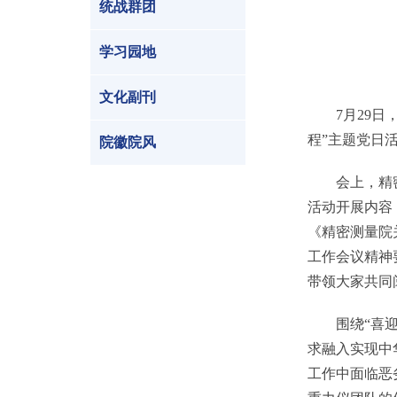
统战群团
学习园地
文化副刊
7月29日，
程”主题党日
院徽院风
会上，精密重
活动开展内容
《精密测量院
工作会议精神
带领大家共同
围绕“喜迎二
求融入实现中
工作中面临恶