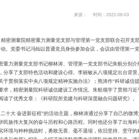
来源： 时间：2022-08-03
精密测量院精密重力测量党支部与管理第一党支部联合召开支部
活动。党委书记冯灿以普通党员身份参加会议，会议由管理第一
力测量党支部书记柳林涛、管理第一党支部书记朱航分别介绍
，分享了支部特色活动和建设心得。李丽敏从八项规定出台背景
关于贯彻落实中央八项规定精神实施办法》；熊涛作“科研诚信提
要求，精密测量院科研诚信建设工作情况。朱航领学了贯彻习近
阅读了优秀文章：《科研院所党建与科研深度融合问题研究》。
十大 奋进新征程”的活动主题，柳林涛通过分享了自己的微博
华民族伟大复兴的奋斗历程和心路历程。同时他还分享了出海科考
劣环境与种种挑战时，勇敢无畏、毫不退缩，依旧坚持、坚守的