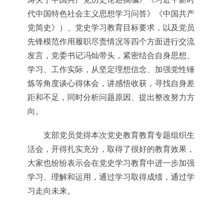
代中国特色社会主义思想学习问答》《中国共产
党简史》）、党史学习教育目标要求，以及党员
先锋模范作用履职尽责情况等四个方面进行交流
发言，党委书记冯灿带头，紧密结合自身思想、
学习、工作实际，从坚定理想信念、加强党性锤
炼等角度谈心得体会，讲感悟收获，寻找自身差
距和不足，同时分析问题原因、提出整改努力方
向。
支部党员觉得本次党史教育教育专题组织生
活会，开得扎实充分，取得了很好的教育效果，
大家也纷纷表示会在党史学习教育中进一步加强
学习、理解和运用，通过学习取得成绩，通过学
习走向未来。