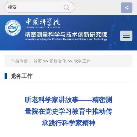
Togg
navi
当前位置：
首页
>>
党群文化
>>
党务工作
党务工作
听老科学家讲故事——精密测
量院在党史学习教育中推动传
承践行科学家精神