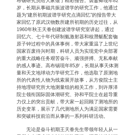
布锡研究员给大家做了精彩报告。裘鉴卿现年
82
岁，长期从事磁共振波谱学的研究工作，他通过
题为“建所初期波谱学研究点滴回忆”的报告带大
家回忆了原武汉物数所建所初期的历史过往，从
1960
年秋王天眷创建波谱学研究室讲起，通过
回忆六、七十年代研制氨激射器和核潛艇配套铷
原子钟过程中的具体事例，带大家重温了上世纪
国家百废待兴时期，科研人员为实现党中央部署
的重大战略任务艰苦奋斗、顽强拼搏、无私奉献
的感人事迹。高布锡现年
85
岁，长期从事天体测
量和天文地球动力学研究工作，他选取了原测地
所的代表性人物为线索展开故事，从方俊院士主
持地理研究所大地测量组的相关工作，到许厚泽
院士领衔国际固体潮研究、孙和平院士在超导重
力仪上的突出贡献，带大家一起回顾了测地所的
历史变革，展示了几代测地所人为满足国家需要
和突破科技前沿而从事的一系列科研活动。
无论是奋斗初期王天眷先生带领年轻人从一