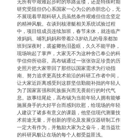
无所有中艰难起步时的筚路蓝缕，还是特殊时期
研究受阻但仍心系国家一心为公的赤胆忠心，无
不展现着早期科研人员虽然条件艰难但信念坚定
的精神风貌。在谈到核潜艇相关系统试验过程
中，项目组成员连续加班，春节未休，就连临产
准妈妈、哺乳妈妈和带着
2-3
岁幼儿的母亲都加
班到深夜时，裘鉴卿热泪盈眶，久久不能平静，
现场响起了掌声，大家无不为这种舍己奉公的科
学信仰所动容。高布锡通过一张张弥足珍贵的历
史照片把大家带回了那些以国家需求为行动指
南、努力追求更高技术前沿的科研工作者中间，
让大家近距离感受到这群坚信勤能补拙的年轻人
为了国家富强和民族振兴而无畏前行的时代气
息。故事结尾处，高布锡为当前年轻人拥有能够
施展身手的大好平台而感到欣慰，给现场的年轻
人建议了诸多有意义的课题，他坚信现代测量技
术前途无量，开创新的理论及发展仪器研制工作
一定大有作为，并勉励大家为之奋斗，老当益壮
的科研风貌让在场的每个人都受益匪浅。