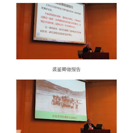
裘鉴卿做报告