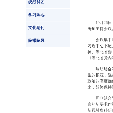
统战群团
学习园地
10
月
26
日
文化副刊
冯灿主持会议
会议集中
院徽院风
习近平总书记
神、湖北省委
《湖北省党内
喻明结合
生的根源，强
政治的高度确
来，始终保持
周欣结合
康的新要求作
新冠肺炎科研