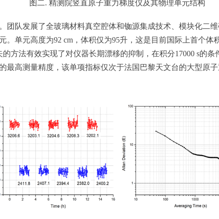
图二. 精测院竖直原子重力梯度仪及其物理单元结构
团队发展了全玻璃材料真空腔体和铷源集成技术、模块化二维
。单元高度为92 cm，体积仅为95升，这是目前国际上首个体
方法有效实现了对仪器长期漂移的抑制，在积分17000 s的条件
最高测量精度，该单项指标仅次于法国巴黎天文台的大型原子重力梯