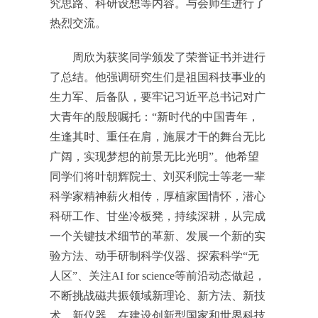
究思路、科研设想等内容。与会师生进行了
热烈交流。
周欣为获奖同学颁发了荣誉证书并进行
了总结。他强调研究生们是祖国科技事业的
生力军、后备队，要牢记习近平总书记对广
大青年的殷殷嘱托：“新时代的中国青年，
生逢其时、重任在肩，施展才干的舞台无比
广阔，实现梦想的前景无比光明”。他希望
同学们将叶朝辉院士、刘买利院士等老一辈
科学家精神薪火相传，厚植家国情怀，潜心
科研工作、甘坐冷板凳，持续深耕，从完成
一个关键技术细节的革新、发展一个新的实
验方法、动手研制科学仪器、探索科学“无
人区”、关注AI for science等前沿动态做起，
不断挑战磁共振领域新理论、新方法、新技
术、新仪器，在建设创新型国家和世界科技