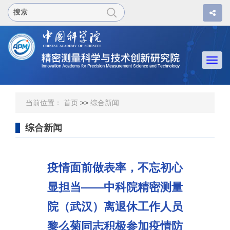
Togg
navi
当前位置：
首页
>>
综合新闻
综合新闻
疫情面前做表率，不忘初心
显担当——中科院精密测量
院（武汉）离退休工作人员
黎么菊同志积极参加疫情防